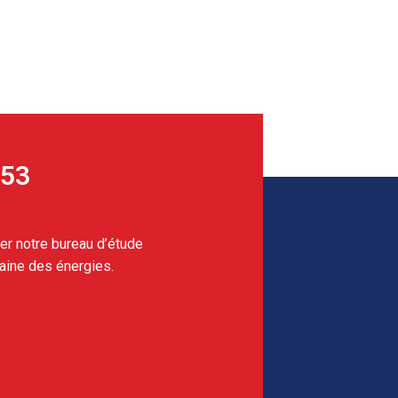
 53
er notre bureau d’étude
aine des énergies.