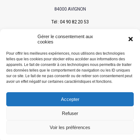
84000 AVIGNON
Tél :
04 90 82 20 53
Mentions légales
Gérer le consentement aux
cookies
CONTACTS
Pour offrir les meilleures expériences, nous utilisons des technologies
telles que les cookies pour stocker et/ou accéder aux informations des
appareils. Le fait de consentir à ces technologies nous permettra de traiter
Pour toute question
:
secretariat [at] simon84.fr
des données telles que le comportement de navigation ou les ID uniques
Hervé / Gérant :
herve [at] simon84.fr
sur ce site. Le fait de ne pas consentir ou de retirer son consentement peut
avoir un effet négatif sur certaines caractéristiques et fonctions.
SUIVEZ NOUS
Accepter
Refuser
Créé par
Icone Internet
/
Création de site internet
et
Voir les préférences
enseigne