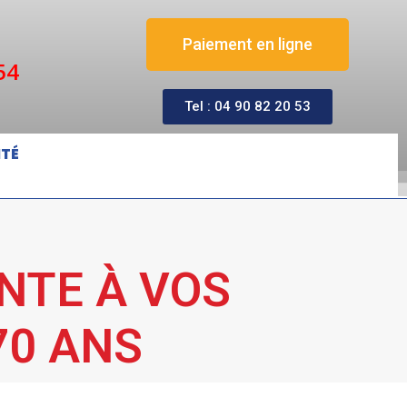
Paiement en ligne
54
Tel : 04 90 82 20 53
ITÉ
NTE À VOS
70 ANS