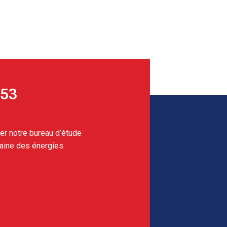
 53
er notre bureau d’étude
aine des énergies.